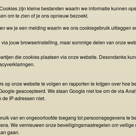
Cookies zijn kleine bestanden waarin we informatie kunnen opsl
ken om te zien of je ons opnieuw bezoekt.
nen we je een melding waarin we ons cookiegebruik uitleggen e
n via jouw browserinstelling, maar sommige delen van onze web
tijen die cookies plaatsen via onze website. Desondanks kunne
acyverklaringen.
 op onze website te volgen en rapporten te krijgen over hoe 
gle geaccepteerd. We staan Google niet toe om de via Analyti
de IP-adressen niet.
uik van en ongeoorloofde toegang tot persoonsgegevens te b
vens. We vernieuwen onze beveiligingsmaatregelen om veilige
kan gaan.