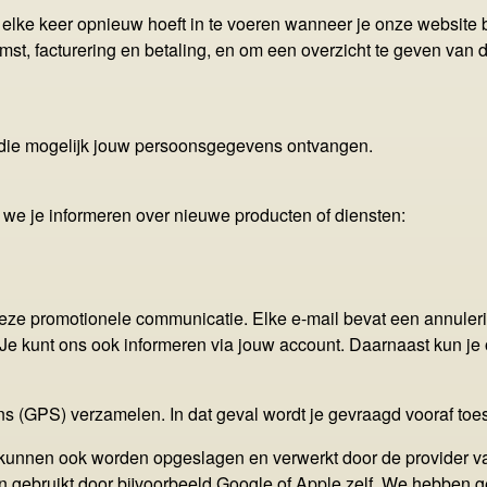
lke keer opnieuw hoeft in te voeren wanneer je onze website b
t, facturering en betaling, en om een overzicht te geven van d
 die mogelijk jouw persoonsgegevens ontvangen.
we je informeren over nieuwe producten of diensten:
deze promotionele communicatie. Elke e-mail bevat een annuleri
Je kunt ons ook informeren via jouw account. Daarnaast kun je o
s (GPS) verzamelen. In dat geval wordt je gevraagd vooraf toe
nnen ook worden opgeslagen en verwerkt door de provider van
ebruikt door bijvoorbeeld Google of Apple zelf. We hebben ge