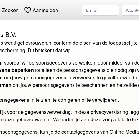
h
favorite_border
Zoeken
Aanmelden
s B.V.
s werkt geilevrouwen.nl conform de eisen van de toepasselijk
cherming. Dit betekent dat wij:
en
voordat wij persoonsgegevens verwerken, door middel van de
vens beperken
tot alleen de persoonsgegevens die nodig zijn 
en
om jouw persoonsgegevens te verwerken in gevallen waarin j
nemen
om jouw persoonsgegevens te beschermen en hetzelfde e
sgegevens in te zien, te corrigeren of te verwijderen.
elijk voor de gegevensverwerking. In deze privacyverklaring l
 onze geilevrouwen.nl. We raden je aan deze zorgvuldig te lez
persoonsgegevens, kun je de contactgegevens van Online Media 