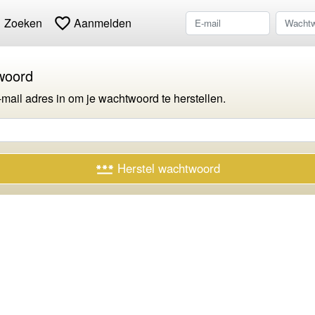
h
favorite_border
Zoeken
Aanmelden
woord
-mail adres in om je wachtwoord te herstellen.
Herstel wachtwoord
password